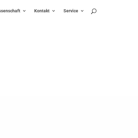
senschaft
Kontakt
Service