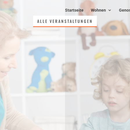
Startseite
Wohnen
Genos
ALLE VERANSTALTUNGEN
„Rückenschule“ mit Mike
Mittwoch, 10. Juni 2026
Rugard-Saal