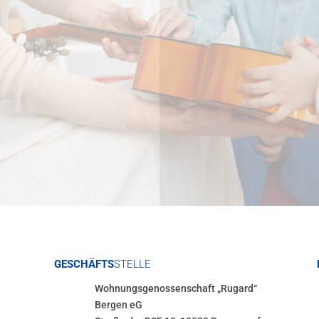
18:00 Uhr
Wir laden Sie herzlich zum Sportprogramm "Bergen-Süd" ein
und freuen uns auf Ihren Besuch!
←
Vorherige
Nächste
→
GESCHÄFTS
STELLE
Wohnungsgenossenschaft „Rugard“
Bergen eG