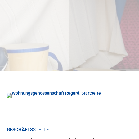
Waffeln/Kaffee und Kuchen/leckere Cocktails/Bier und
kühle Getränke
←
Vorherige
Nächste
→
GESCHÄFTS
STELLE