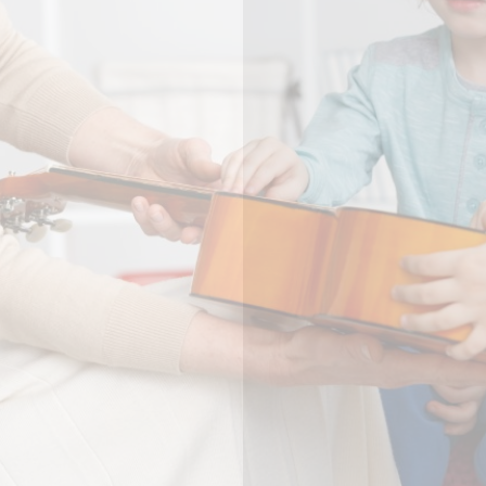
Sommer-Grillnachmittag
Ostseebad Binz
Sonntag, 5. Juli 2026
Binz – Wohnanlage in der Dünenstraße
14:00 Uhr
- 17:00 Uhr
Freut euch auf: Kinderspiele/Kinderschminken/Live Musik
Jens Syllwasschy und Min Hart Chor Binz /// Für das
leibliche Wohl ist gesorgt: Bratwurst/Crepes/Frische