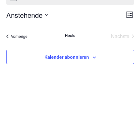
Ansi
Vera
Anstehende
Liste
Ansi
Navig
Datum
Navi
wählen.
Heute
Nächste
Veranstaltungen
Vorherige
Veransta
Kalender abonnieren