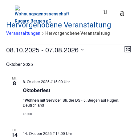
Hervorgehobene Veranstaltung
Veranstaltungen
Hervorgehobene Veranstaltung
Veranstaltungen
08.10.2025
 - 
07.08.2026
Ansi
Ver
Liste
Ans
Datum
Navi
Oktober 2025
wählen.
Nav
MI.
8. Oktober 2025 // 15:00 Uhr
8
Oktoberfest
"Wohnen mit Service"
Str. der DSF 5, Bergen auf Rügen,
Deutschland
€ 9,00
DI.
14. Oktober 2025 // 14:00 Uhr
14