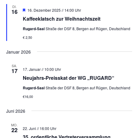
DI.
Hervorgehoben
16. Dezember 2025 // 14:00 Uhr
16
Kaffeeklatsch zur Weihnachtszeit
Rugard-Saal
Straße der DSF 8, Bergen auf Rügen, Deutschland
€ 2,50
Januar 2026
SA.
17. Januar // 10:00 Uhr
17
Neujahrs-Preisskat der WG „RUGARD“
Rugard-Saal
Straße der DSF 8, Bergen auf Rügen, Deutschland
€16,00
Juni 2026
MO.
22. Juni // 16:00 Uhr
22
35. ordentliche Vertreterversammlung